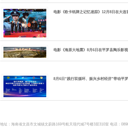
电影《欧卡纸牌之记忆迷踪》12月8日在大连
电影《海原大地震》8月6日在平罗县陶乐影
8月6日“践行双循环、振兴乡村经济”带动平
地址：海南省文昌市文城镇文蔚路169号航天现代城7号楼3层310室 电话：0898-633