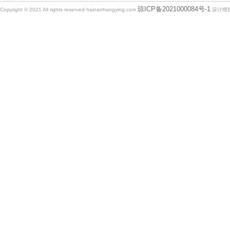
琼ICP备2021000084号-1
Copyright © 2021 All rights reserved hainanhangying.com
设计维