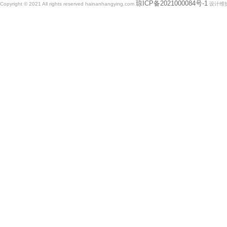
琼ICP备2021000084号-1
Copyright © 2021 All rights reserved hainanhangying.com
设计维